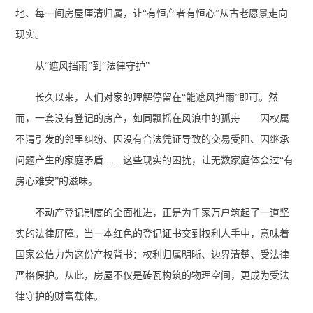
地、每一间房屋厘清归属，让“有恒产者有恒心”从古老愿景走向
现实。
从“遮风挡雨”到“法律守护”
长久以来，人们对家的理解停留在“能遮风挡雨”即可。然
而，一套没有登记的房产，如同飘摇在风浪中的孤舟——因权属
不清引发的邻里纠纷、因没有合法凭证导致的交易受阻、因继承
问题产生的家庭矛盾……这些现实的困扰，让无数家庭体会过“有
房心难安”的滋味。
不动产登记制度的全面推进，正是为千家万户筑起了一道坚
实的法律屏障。当一本红色的登记证书交到权利人手中，意味着
国家公信力为这份产权背书：权利归属明晰、边界清楚、受法律
严格保护。从此，房屋不仅是砖瓦构筑的物理空间，更成为受法
律守护的财富载体。