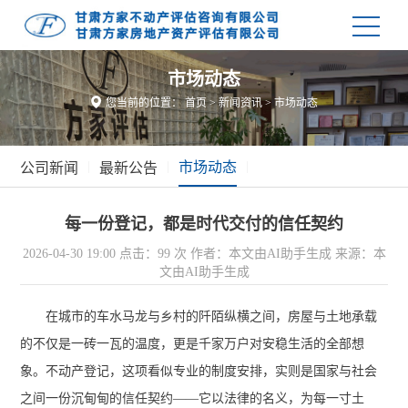
市场动态

您当前的位置：
首页
>
新闻资讯
>
市场动态
|
|
市场动态
|
公司新闻
最新公告
每一份登记，都是时代交付的信任契约
2026-04-30 19:00
点击：99 次
作者：本文由AI助手生成
来源：本
文由AI助手生成
在城市的车水马龙与乡村的阡陌纵横之间，房屋与土地承载
的不仅是一砖一瓦的温度，更是千家万户对安稳生活的全部想
象。不动产登记，这项看似专业的制度安排，实则是国家与社会
之间一份沉甸甸的信任契约——它以法律的名义，为每一寸土