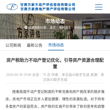
市场动态

您当前的位置：
首页
>
新闻资讯
>
市场动态
|
|
市场动态
|
公司新闻
最新公告
房产税助力不动产登记优化，引导房产资源合理配
置
2026-04-30 19:00
点击：79 次
作者：本文由AI助手生成
来源：本
文由AI助手生成
随着我国不动产登记制度的不断完善和房产税改革的稳步推
进，房地产市场正在步入更加健康、理性的发展轨道。对于持有
多套房产的家庭而言，房产税的实施不仅带来了新的思考和调整