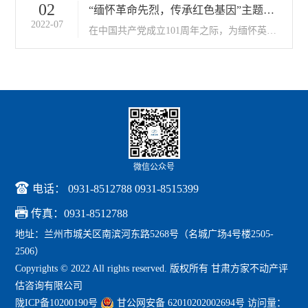
02
“缅怀革命先烈，传承红色基因”主题党
2022-07
日活动
在中国共产党成立101周年之际，为缅怀英烈
伟业，坚定革命理想信念，7月1日，中共甘肃
方家房地产资产评估有限公司支部联合城关区
市场监管局雁北市场监管所党支部，组织全体
党员干部赴兰州市榆中县张一悟烈士..
微信公众号

电话： 0931-8512788 0931-8515399

传真：0931-8512788
地址：兰州市城关区南滨河东路5268号（名城广场4号楼2505-
2506）
Copyrights © 2022 All rights reserved. 版权所有 甘肃方家不动产评
估咨询有限公司
陇ICP备10200190号
甘公网安备 62010202002694号
访问量：