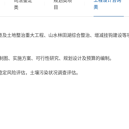
工程设计咨询
司法鉴定
规划类项
|
|
|
类
类
目
垦及土地整治重大工程、山水林田湖综合整治、增减挂钩建设等
 制图、实施方案、可行性研究、规划设计及预算的编制。
稳定风险评估，土壤污染状况调查评估。