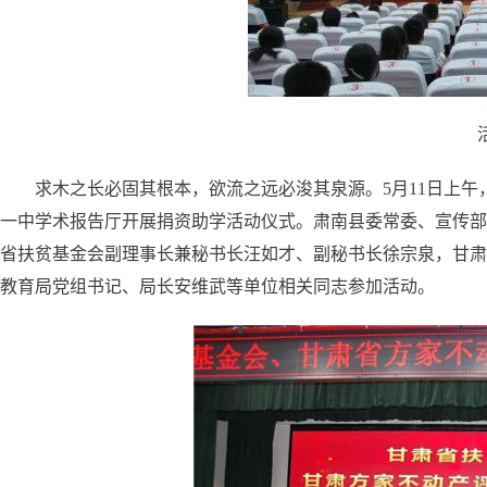
求木之长必固其根本，欲流之远必浚其泉源。5月11日上
一中学术报告厅开展捐资助学活动仪式。肃南县委常委、宣传部
省扶贫基金会副理事长兼秘书长汪如才、副秘书长徐宗泉，甘肃
教育局党组书记、局长安维武等单位相关同志参加活动。