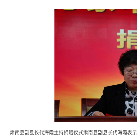
肃南县副县长代海霞主持捐赠仪式肃南县副县长代海霞表示