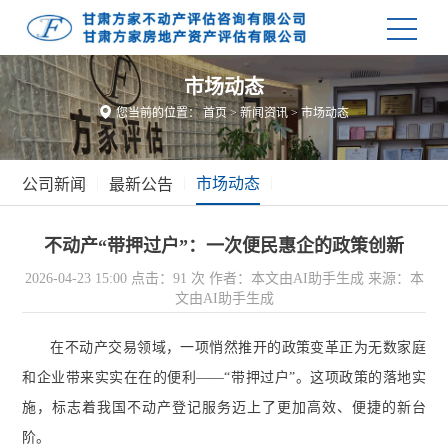
市场动态

您当前的位置：
首页
>
新闻资讯
>
市场动态
|
|
市场动态
|
公司新闻
最新公告
不动产“带押过户”：一次便民惠企的政策创新
2026-04-23 15:00
点击：91 次
作者：本文由AI助手生成
来源：本
文由AI助手生成
在不动产交易领域，一项悄然推开的政策变革正为无数家庭
和企业带来实实在在的便利——“带押过户”。这项政策的落地实
施，标志着我国不动产登记服务迈上了更加高效、便捷的新台
阶。