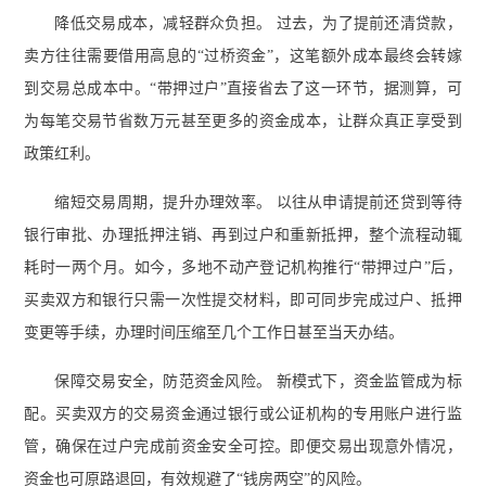
降低交易成本，减轻群众负担。 过去，为了提前还清贷款，
卖方往往需要借用高息的“过桥资金”，这笔额外成本最终会转嫁
到交易总成本中。“带押过户”直接省去了这一环节，据测算，可
为每笔交易节省数万元甚至更多的资金成本，让群众真正享受到
政策红利。
缩短交易周期，提升办理效率。 以往从申请提前还贷到等待
银行审批、办理抵押注销、再到过户和重新抵押，整个流程动辄
耗时一两个月。如今，多地不动产登记机构推行“带押过户”后，
买卖双方和银行只需一次性提交材料，即可同步完成过户、抵押
变更等手续，办理时间压缩至几个工作日甚至当天办结。
保障交易安全，防范资金风险。 新模式下，资金监管成为标
配。买卖双方的交易资金通过银行或公证机构的专用账户进行监
管，确保在过户完成前资金安全可控。即便交易出现意外情况，
资金也可原路退回，有效规避了“钱房两空”的风险。