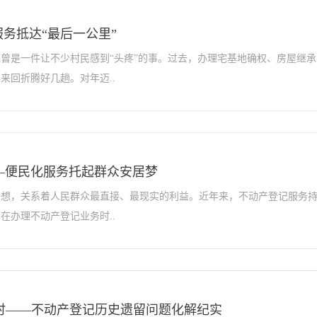
服务抵达“最后一公里”
曾是一件让不少村民感到“头疼”的事。过去，办理宅基地确权、房屋继
来回折腾好几趟。对年迈..
—便民化服务托起群众安居梦
想，关系着人民群众最直接、最现实的利益。近年来，不动产登记服务持
在办理不动产登记业务时..
”当时——不动产登记历史遗留问题化解纪实