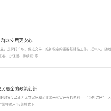
让群众安居更安心
利益，是保障产权、促进交易、维护稳定的重要基础性工作。近年来，随
难、办证慢、手续繁”等..
便民惠企的政策创新
的政策变革正为无数家庭和企业带来实实在在的便利——“带押过户”。
带押过户”传统模式下..