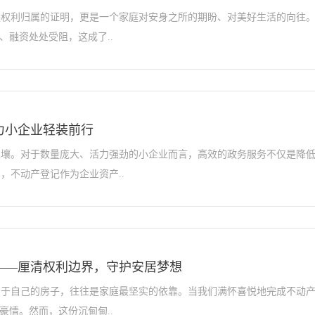
是权利归属的证明，更是一个家庭对安身之所的期盼、对美好生活的向往
、融资处处受阻，这成了..
力小企业轻装前行
土壤。对于数量庞大、活力强劲的小企业而言，高效的政务服务不仅是降
，不动产登记作为企业资产..
——厘清权利边界，守护安居梦想
属于自己的房子，往往是家庭最坚实的依靠。当我们满怀喜悦地完成不动
豪情。然而，这份沉甸甸..