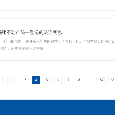
揭秘不动产统一登记的法治底色
属于自己的居所，是许多人毕生的追求与奋斗的目标。当那本鲜红的房产
然而，近年来随着不动产统..
1
2
3
4
5
6
7
8
...
187
188